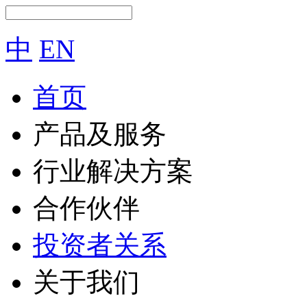
中
EN
首页
产品及服务
行业解决方案
合作伙伴
投资者关系
关于我们