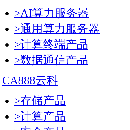
>AI算力服务器
>通用算力服务器
>计算终端产品
>数据通信产品
CA888云科
>存储产品
>计算产品