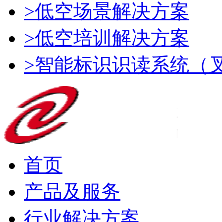
>低空场景解决方案
>低空培训解决方案
>智能标识识读系统（
首页
产品及服务
行业解决方案