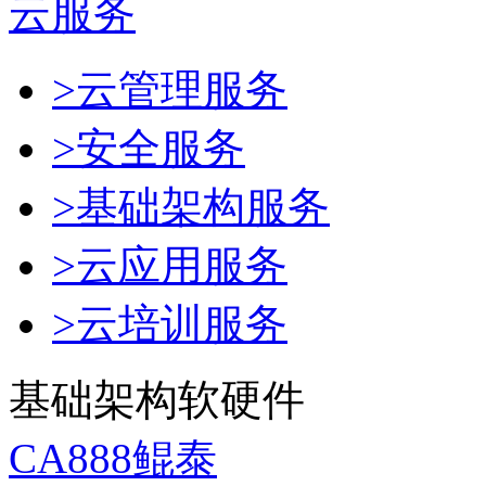
云服务
>云管理服务
>安全服务
>基础架构服务
>云应用服务
>云培训服务
基础架构软硬件
CA888鲲泰