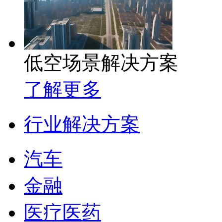
低空场景解决方案
了解更多
行业解决方案
汽车
金融
医疗医药