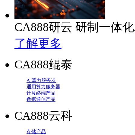
CA888研云 研制一
了解更多
CA888鲲泰
AI算力服务器
通用算力服务器
计算终端产品
数据通信产品
CA888云科
存储产品