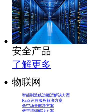
安全产品
了解更多
物联网
智能制造线边搬运解决方案
RaaS运营服务解决方案
低空场景解决方案
低空培训解决方案